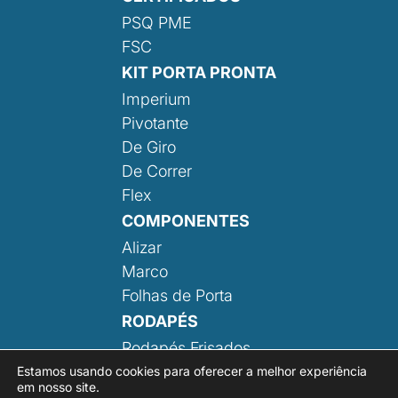
PSQ PME
FSC
KIT PORTA PRONTA
Imperium
Pivotante
De Giro
De Correr
Flex
COMPONENTES
Alizar
Marco
Folhas de Porta
RODAPÉS
Rodapés Frisados
Rodapé Liso
Estamos usando cookies para oferecer a melhor experiência
em nosso site.