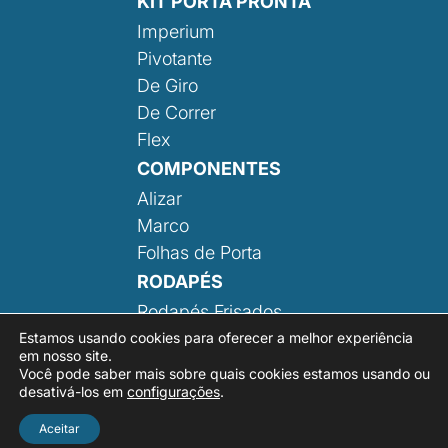
KIT PORTA PRONTA
Imperium
Pivotante
De Giro
De Correr
Flex
COMPONENTES
Alizar
Marco
Folhas de Porta
RODAPÉS
Rodapés Frisados
Rodapé Liso
Estamos usando cookies para oferecer a melhor experiência
em nosso site.
Você pode saber mais sobre quais cookies estamos usando ou
desativá-los em
configurações
.
Aceitar
Desenvolvido por:
Área Local