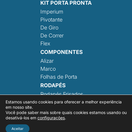
KIT PORTA PRONTA
Imperium
Pivotante
De Giro
De Correr
Flex
COMPONENTES
Alizar
Marco
Folhas de Porta
RODAPÉS
Rodapés Frisados
Rodapé Liso
Estamos usando cookies para oferecer a melhor experiência
em nosso site.
Você pode saber mais sobre quais cookies estamos usando ou
desativá-los em
configurações
.
Aceitar