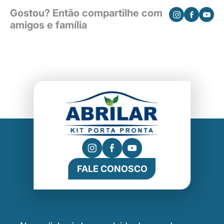
Gostou? Então compartilhe com
amigos e família
FALE CONOSCO